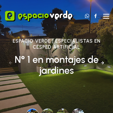
Contacta 
Nuest
ESPACIO VERDE | ESPECIALISTAS EN
CÉSPED ARTIFICIAL
N° 1 en montajes de
jardines