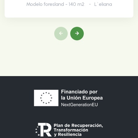
Modelo foresland - 140 m2
L`eliana