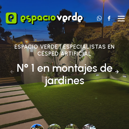
Contacta 
Nuest
ESPACIO VERDE | ESPECIALISTAS EN
CÉSPED ARTIFICIAL
N° 1 en montajes de
jardines