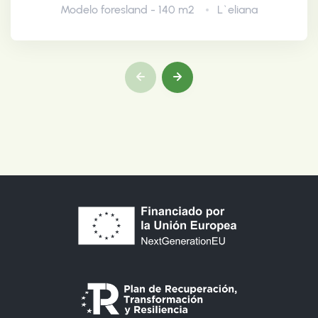
Modelo foresland - 140 m2
L`eliana