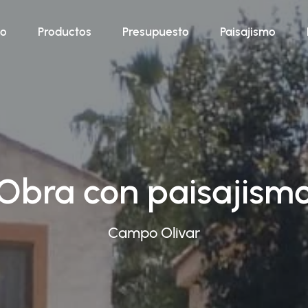
io
Productos
Presupuesto
Paisajismo
Obra con paisajism
Campo Olivar