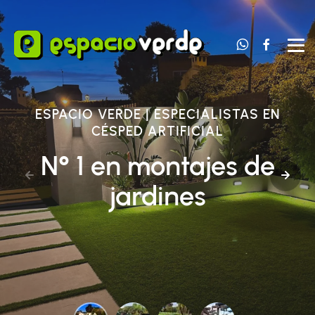
Contacta 
Nuest
ESPACIO VERDE | ESPECIALISTAS EN
CÉSPED ARTIFICIAL
N° 1 en montajes de
jardines