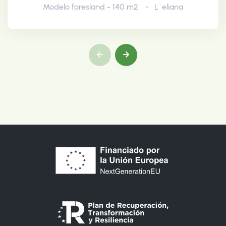
Modelo foresland - 140 m2
L`eliana